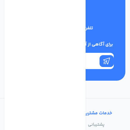
تلفن پشتیبانی
09398128108
برای آگاهی از آخرین اخبار در خبرنامه ما عضو شوید
خدمات مشتریان
تماس با ما
پشتیبانی
درباره ما