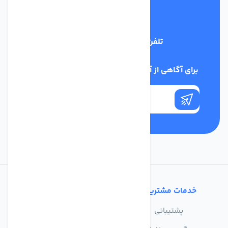
تلفن پشتیبانی
09398128108
برای آگاهی از آخرین اخبار در خبرنامه ما عضو شوید
خدمات مشتریان
تماس با ما
پشتیبانی
درباره ما