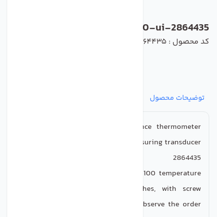
mini-mcr-sl-pt100-ui-2864435
کد محصول : mini-mcr-sl-pt100-ui-2864435
توضیحات محصول
مشخصات
نظرات
پرسش‌ها
MINI MCR-SL-PT100-UI
-
Resistance thermometer
measuring transducer
2864435
MCR temperature transducer for Pt 100 temperature
sensors, configured via DIP switches, with screw
connection, preconfigured (please observe the order