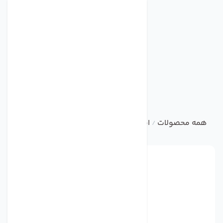
همه محصولات
ابزاردقیق
ini-mcr-sl-pt100-ui-2864435
/
/