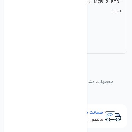
key). Replacement part: 2902048 MINI MCR-2-RTD-
UI-C.
مشابه
محصولات
محصولات مشابه mini-mcr-sl-pt100-ui-2864435
ضمانت مرجوعی
محصول نباید آسیب دیده باشد