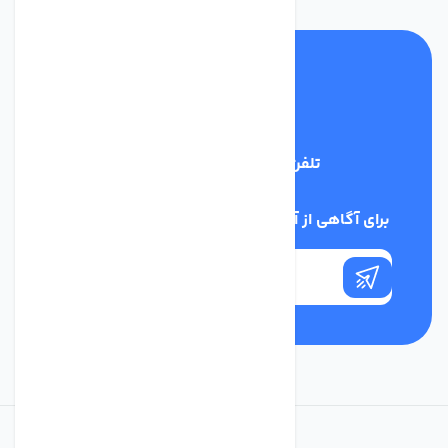
تلفن پشتیبانی
09398128108
برای آگاهی از آخرین اخبار در خبرنامه ما عضو شوید