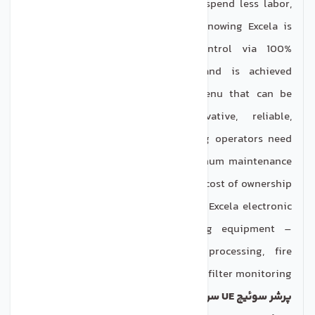
status indication so operators can spend less labor,
time and money on maintenance knowing Excela is
always at the ready. Precise control via 100%
adjustable set point and deadband is achieved
through a simple programming menu that can be
password protected. This innovative, reliable,
electronic switch delivers everything operators need
for better switch performance, minimum maintenance
and at an affordable cost of ownership.
Typical applications that utilize the Excela electronic
switch include controlling rotating equipment –
pumps and compressors, sugar processing, fire
suppression systems, and filter monitoring.
پرشر سوئیچ UE
سری
ONE