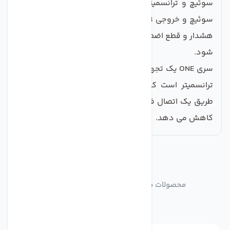
سوئیچ و ترانسمیتر الکترونیکی ضد انفجار با خروجی رله
سوئیچ و خروجی 4 تا 20 میلی آمپر HART برای کاربردهای
هشدار و قطع اضطراری (Emergency shutdown) تولید می
شود.
سری ONE یک تجهیز چند منظوره ترکیبی از سوئیچ، گیج و
ترانسمیتر است که با استفاده از سیم کشی موجود از
طریق یک اتصال فرآیندی نصب می شود و هزینه نصب را
کاهش می دهد.
مشابه
محصولات
محصولات مشابه Digital Pressure Switch UE