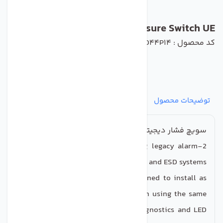
Digital Pressure Switch UE
کد محصول : 8W2D44P14
توضیحات محصول
مشخصات
نظرات
پرسش‌ها
سویچ فشار دیجیتال
2-wire electronic switch for upgrading legacy alarm
and ESD systems
The Excela electronic switch is designed to install as
easily as an electromechanical switch using the same
wiring. It is a smart switch with diagnostics and LED