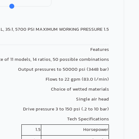
1.5 HP AIR DRIVEN LIQUID PUMP, 2" STROKE & POLYURETHANE U-CUP DYNAMIC SEAL, 35:1, 5700 PSI MAXIMUM WORKING PRESSURE
Features
e of 11 models, 14 ratios, 50 possible combinations
Output pressures to 50000 psi (3448 bar)
Flows to 22 gpm (83.0 l/min)
Choice of wetted materials
Single air head
Drive pressure 3 to 150 psi (.2 to 10 bar)
Tech Specifications
1.5
Horsepower