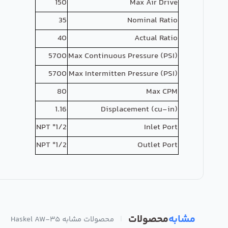
150
Max Air Drive
35
Nominal Ratio
40
Actual Ratio
5700
Max Continuous Pressure (PSI)
5700
Max Intermitten Pressure (PSI)
80
Max CPM
1.16
Displacement (cu-in)
1/2" NPT
Inlet Port
1/2" NPT
Outlet Port
مشابه
محصولات
|
محصولات مشابه Haskel AW-35