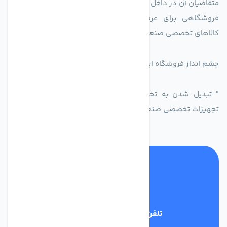
متقاضیان آن در داخل کشور.
فروشگاهی برای عرضه محصولات تولید کنندگاه یا دارندگان
کالاهای تخصصی صنعتی در راستای تخصص شرکت
چشم انداز فروشگاه اینترنتی اکسین شاپ
" تبدیل شدن به تخصصی ترین و پر فروش ترین بازار مجازی
تجهیزات تخصصی صنعتی ایران
تلفن پشتیبانی
09398128108