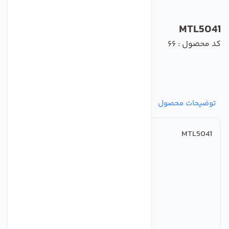
MTL5041
کد محصول : 66
توضیحات محصول
مشخصات
نظرات
پرسش‌ها
MTL5041