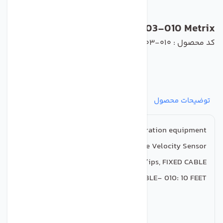
5485C-003-010 Metrix
کد محصول : 5485C-003-010
توضیحات محصول
مشخصات
نظرات
پرسش‌ها
Metrix vibration equipment
5485C-003-010 High Temperature Velocity Sensor.
5485C OUTPUT- 003: 145 mV/ips, FIXED CABLE
5485C FIXED CABLE- 010: 10 FEET