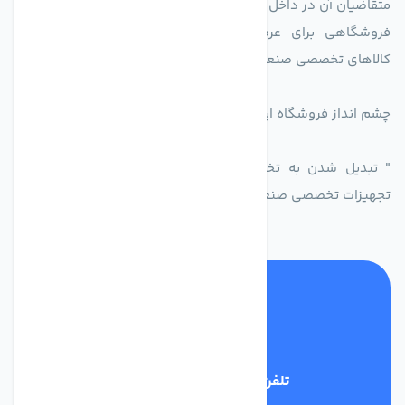
متقاضیان آن در داخل کشور.
فروشگاهی برای عرضه محصولات تولید کنندگاه یا دارندگان
کالاهای تخصصی صنعتی در راستای تخصص شرکت
چشم انداز فروشگاه اینترنتی اکسین شاپ
" تبدیل شدن به تخصصی ترین و پر فروش ترین بازار مجازی
تجهیزات تخصصی صنعتی ایران
تلفن پشتیبانی
09398128108