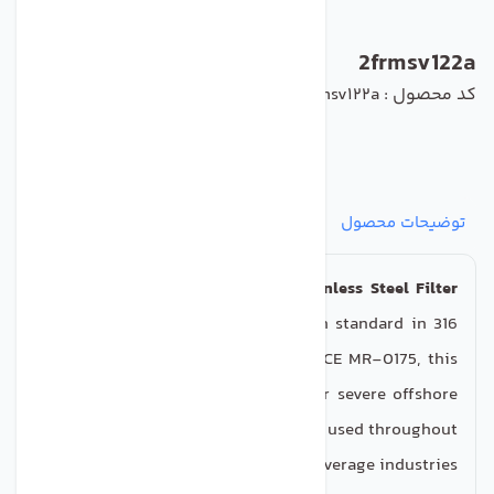
2frmsv122a
کد محصول : 2frmsv122a
توضیحات محصول
مشخصات
نظرات
پرسش‌ها
The
Midland ACS Model 3550 - Stainless Steel Filter
Regulator
is manufactured to a high standard in 316
Stainless Steel and conforms to NACE MR-0175, this
makes the Model 3550 unit ideal for severe offshore
environments as well as being widely used throughout
the pharmaceutical and food & beverage industries.