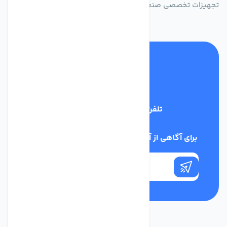
تجهیزات تخصصی صنعتی ایران
تلفن پشتیبانی
09398128108
برای آگاهی از آخرین اخبار در خبرنامه ما عضو شوید