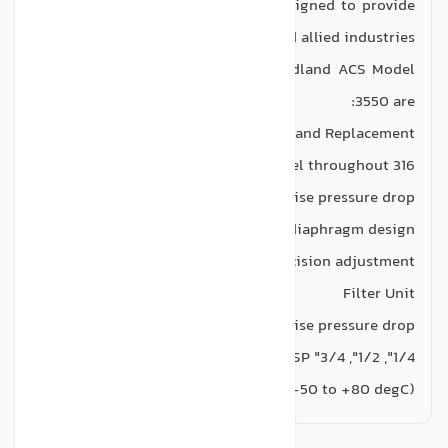
The Midland ACS Model 3500 is designed to provide
clean air for offshore and allied industries.
Key features and benefits of the Midland ACS Model
3550 are:
Easy Installation, Repair and Replacement
316 Stainless steel throughout
Large flow paths minimise pressure drop
Rolling diaphragm design
Precision adjustment
Filter Unit
Large flow paths minimise pressure drop
1/4", 1/2", 3/4" NPT and BSP
Low temperature version available (-50 to +80 degC)