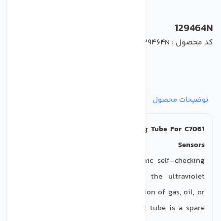
129464N
کد محصول : 129464N
توضیحات محصول
مشخصات
نظرات
پرسش‌ها
UV Flame Sensor, Ultravoilet Sensing Tube For C7061
Sensors
The Honeywell C7061A is a dynamic self-checking
flame sensor utilised for sensing the ultraviolet
radiation generated by the combustion of gas, oil, or
other fuels. This ultraviolet sensing tube is a spare