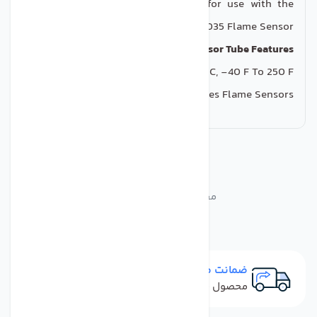
part for this device, also suitable for use with the
Honeywell C7035 Flame Sensor.
UV Flame Sensor Tube Features
Temperature Range -40 to -121 C, -40 F To 250 F
For Use with C7035 And C7061 Series Flame Sensors
مشابه
محصولات
محصولات مشابه 129464N
ضمانت مرجوعی
محصول نباید آسیب دیده باشد