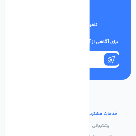
تلفن پشتیبانی
09398128108
برای آگاهی از آخرین اخبار در خبرنامه ما عضو شوید
خدمات مشتریان
تماس با ما
پشتیبانی
درباره ما