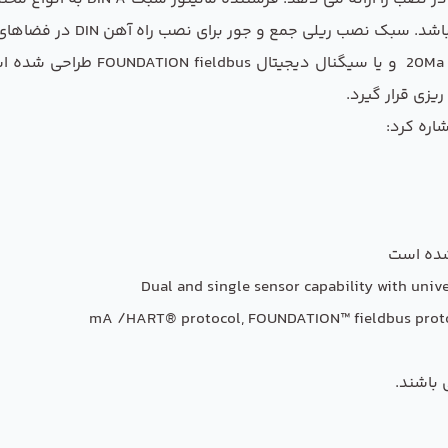
جور برای نصب راه آهن DIN در فضاهای تنگ یک اتاق کنترل شلوغ بسیار عالی است.
این محصول با سری 644 به صورت دو 