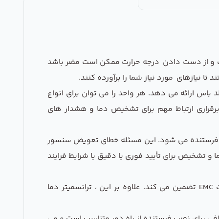
مورد نیاز است و از دست دادن درجه حرارت ممکن است مضر باشد
تر دما 644 یک طراحی 2 سیم است که 4-20 میلی آمپر / هارت و یا یک کاملاً دیجیتال زمینه FOUNDATION فیلد باس ارائه می دهد. هر واحد را می توان برای انواع
م کرد: RTD ، themocouple ، millivolt یا اهم. با ترانسمیتر دما Rosemount 644 PlantWeb ® با برقراری ارتباط مهم برای تشخیص دما و هشدار های
 به ترانسمیتر دمای Rosemount 644 منجر به مطابقت سنسور فرستنده می شود. این مسئله خطای تعویض سنسور
 اندازه گیری دما و تشخیص برای تأیید فوری یا دقیق یا شرایط فرایند
با رعایت توصیه های NAMUR NE 21 ، ترانسمیتر دما روزمونت 644 عملکرد برتر یک ترانسمیتر دما را در محیط های سخت EMC تضمین می کند. علاوه بر این ، ترانسمیتر دما
یت انعطاف پذیری در نصب را ارائه می دهد. فرستنده مانیتور سبک DIN A به انواع مختلفی برای نصب فرستنده از راه دور متناسب است و می