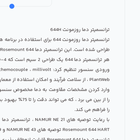
ترانسمیتر دما روزمونت 644H
ترانسمیتر دما روزمونت 644 بر
طراحی شده است. این ترانسمیتر دما Rosemount 644 بسیار سبک می باشد و انواع پروتکل های ارتباطی در دسترس هستند تا نیازهای مورد نیاز شما را برآورده کنند.
PlantWeb ، از سلامت فرآیند و امکان استفاده از معماری تک حسگر اقتصادی استفاده می کند.
را از بین می ب
را فراهم می کند.
Rosemount 644 HART توصیه های NAMUR NE 43 و NE 89 را برآورده می کند.