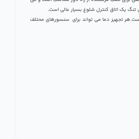
سیمه 4-20Ma hart و یا سیگنال دیجیتال FOUNDATION fieldbus طراحی شده است.هر تجهیز دما می تواند برای سنسورهای محتلف