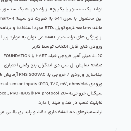
تواند یک سنسور یا یکپارچه از راه دور به یک سنسور باشد. سبک نصب ریلی جمع و 
مانند:mv،اهم،ترموکوپل ،RTD مورد استفاده و برنامه ریزی قرار گیرد.
از ویژگی های ترانسمیتر 644H می توان به موارد زیر اشاره کرد:
ورودی های قابل انتخاب توسط کاربر
4-20 میلی آمپر خروجی فیلد HART یا FOUNDATION
صفحه نمایش ال سی دی انتگرال پنج رقمی اختیاری
جداسازی ورودی / خروجی به RMS 500VAC آزمایش شده است
ورودی ها:Dual and single sensor capability with universal sensor inputs (RTD, T/C, mV, ohms)
سیگنال خروجی:4-20 mA /HART® protocol, FOUNDATION™ fieldbus protocol, PROFIBUS® PA protocol
قابلیت نصب در هد و فیلد را دارد
ترانسمیترهای دما644H داری دقت و پایداری بالایی می باشند.