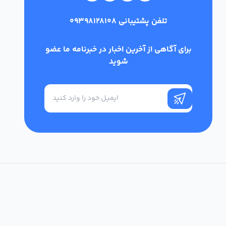
تلفن پشتیبانی
09398128108
برای آگاهی از آخرین اخبار در خبرنامه ما عضو
شوید