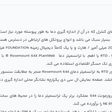
ای استفاده در برنامه های کنترل که در آن از اندازه گیری دما به طور پیوسته 
هر ترانسمی
ورودی سنسور تنظی
وارد کردن مشخصات مقاومت به دما مخصوص سنسور RTD
رد ، که می تواند دقت را تا 75٪ بهبود بخشد. صفحه نمایش ال سی دی یکپارچه نشانگر محلی
ترانسمیتر دما Rosemount 644 قابل