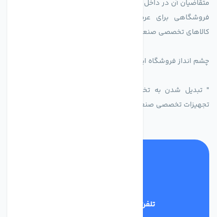
متقاضیان آن در داخل کشور.
فروشگاهی برای عرضه محصولات تولید کنندگاه یا دارندگان
کالاهای تخصصی صنعتی در راستای تخصص شرکت
چشم انداز فروشگاه اینترنتی اکسین شاپ
" تبدیل شدن به تخصصی ترین و پر فروش ترین بازار مجازی
تجهیزات تخصصی صنعتی ایران
تلفن پشتیبانی
09398128108