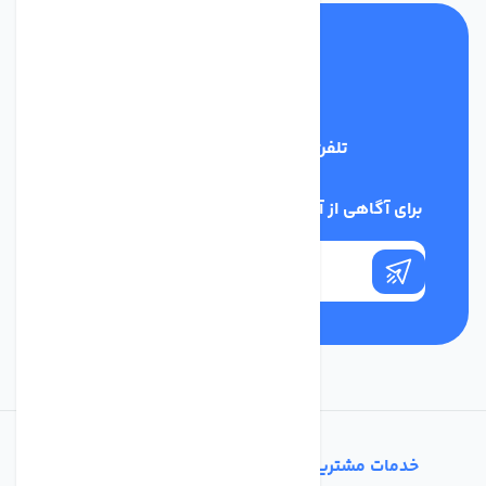
تلفن پشتیبانی
09398128108
برای آگاهی از آخرین اخبار در خبرنامه ما عضو شوید
خدمات مشتریان
تماس با ما