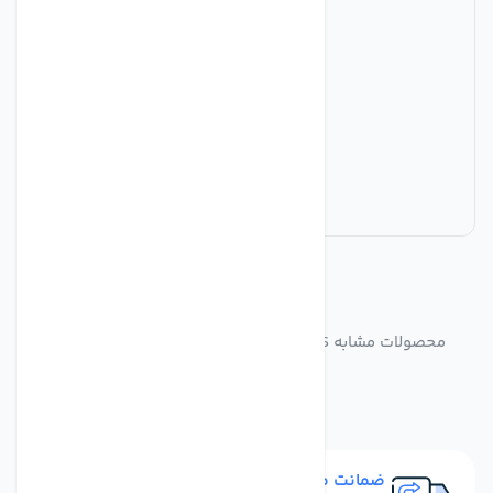
مشابه
محصولات
محصولات مشابه CROWCON SM6201-C2039 V10 FIRE GAS
MONITOR
ضمانت مرجوعی