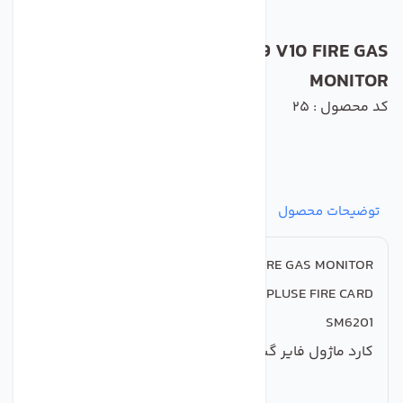
CROWCON SM6201-C2039 V10 FIRE GAS
MONITOR
کد محصول : 25
توضیحات محصول
مشخصات
نظرات
پرسش‌ها
CROWCON
SM6201
-C2039 V10 FIRE GAS MONITOR
GASMONITOR PLUSE FIRE CARD
SM6201
کارد ماژول فایر گس مونیتور پلاس کروکن