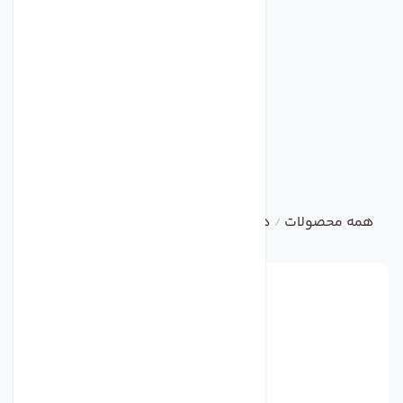
همه محصولات
دتکتور
01-C2039 V10 FIRE GAS MONITOR
/
/