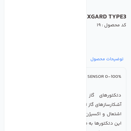
CROWCON XGARD TYPE3
کد محصول : 19
توضیحات محصول
مشخصات
نظرات
پرسش‌ها
0-100% LEL METHAN SENSOR
دتکتورهای گاز Crowcon Xgard طیف وسیعی از
آشکارسازهای گاز ثابت را برای تشخیص گازهای سمی، قابل
اشتعال و اکسیژن در محیط های مختلف ارائه می دهند.
این دتکتورها به طور ذاتی بی خطر (Intrinsically Safe) یا