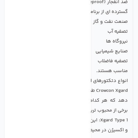
ضد انفجار (Flameproof) هستند و برای استفاده در طیف
گسترده ای از برنامه ها، از جمله:
صنعت نفت و گاز
تصفیه آب
نیروگاه ها
صنایع شیمیایی
تصفیه فاضلاب
مناسب هستند.
انواع دتکتورهای Xgard:
Crowcon Xgard طیف وسیعی از دتکتورهای گاز را ارائه می
دهد که هر کدام برای نیازهای خاص طراحی شده اند.
برخی از محبوب ترین مدل ها عبارتند از:
Xgard Type 1: این مدل برای تشخیص ایمن گازهای سمی
و اکسیژن در محیط های خطرناک طراحی شده است.