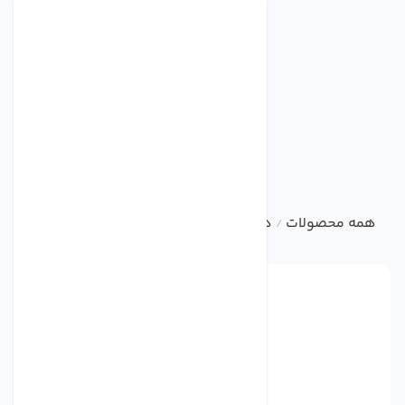
همه محصولات
دتکتور
CROWCON XGARD TYPE3
/
/