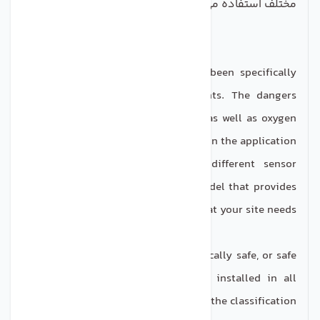
مختلف استفاده می کند.
The Xgard gas detector range has been specifically
designed to meet your requirements. The dangers
posed by toxic or flammable gases as well as oxygen
deficiency vary depending on the application.
The Xgard range features three different sensor
concepts, so you can choose the model that provides
exactly what your site needs.
It is available in flameproof, intrinsically safe, or safe
area formats and can therefore be installed in all
environments, whatever the classification.