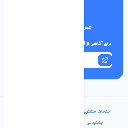
تلفن پشتیبانی
09398128108
برای آگاهی از آخرین اخبار در خبرنامه ما عضو شوید
خدمات مشتریان
تماس با ما
پشتیبانی
درباره ما