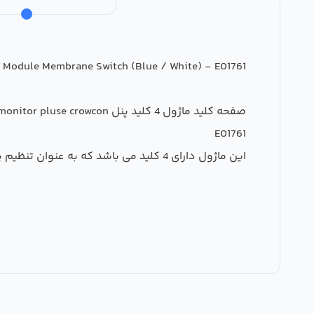
 Module Membrane Switch (Blue / White) - E01761
صفحه کلید ماژول 4 کلید پنل gasmonitor pluse crowcon
E01761
این ماژول دارای 4 کلید می باشد که به عنوان تنظیم پنل گاز سنج مورد استفاده قرار می گیرد