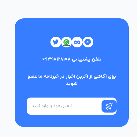
تلفن پشتیبانی
09398128108
برای آگاهی از آخرین اخبار در خبرنامه ما عضو
شوید